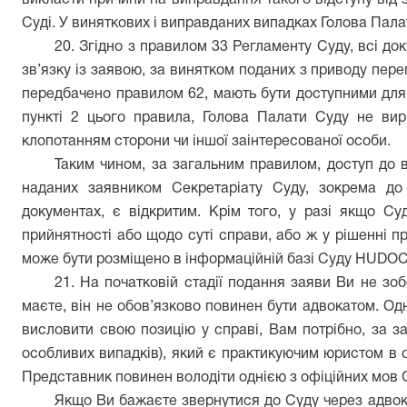
викласти причини на виправдання такого відступу від
Суді. У виняткових і виправданих випадках Голова Пала
20. Згідно з правилом 33 Регламенту Суду, всі до
зв’язку із заявою, за винятком поданих з приводу пер
передбачено правилом 62, мають бути доступними для 
пункті 2 цього правила, Голова Палати Суду не вирі
клопотанням сторони чи іншої заінтересованої особи.
Таким чином, за загальним правилом, доступ до вс
наданих заявником Секретаріату Суду, зокрема до 
документах, є відкритим. Крім того, у разі якщо С
прийнятності або щодо суті справи, або ж у рішенні пр
може бути розміщено в інформаційній базі Суду HUDOC 
21. На початковій стадії подання заяви Ви не зо
маєте, він не обов’язково повинен бути адвокатом. О
висловити свою позицію у справі, Вам потрібно, за з
особливих випадків), який є практикуючим юристом в 
Представник повинен володіти однією з офіційних мов 
Якщо Ви бажаєте звернутися до Суду через адвок