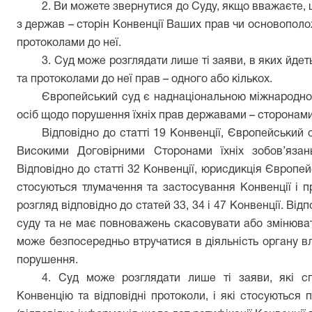
2. Ви можете звернутися до Суду, якщо вважаєте,
з держав – сторін Конвенції Ваших прав чи основопол
протоколами до неї.
3. Суд може розглядати лише ті заяви, в яких йд
та протоколами до неї прав – одного або кількох.
Європейський суд є наднаціональною міжнародно
осіб щодо порушення їхніх прав державами – сторонами
Відповідно до статті 19 Конвенції, Європейський
Високими Договірними Сторонами їхніх зобов’яза
Відповідно до статті 32 Конвенції, юрисдикція Європей
стосуються тлумачення та застосування Конвенції і п
розгляд відповідно до статей 33, 34 і 47 Конвенції. Від
суду та не має повноважень скасовувати або змінюват
може безпосередньо втручатися в діяльність органу вл
порушення.
4. Суд може розглядати лише ті заяви, які с
Конвенцію та відповідні протоколи, і які стосуються п