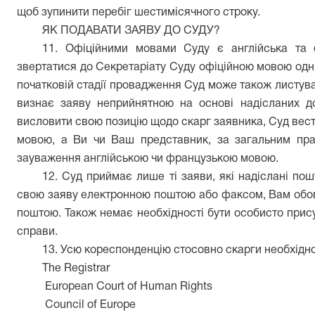
щоб зупинити перебіг шестимісячного строку.
ЯК ПОДАВАТИ ЗАЯВУ ДО СУДУ?
11. Офіційними мовами Суду є англійська та
звертатися до Секретаріату Суду офіційною мовою одн
початковій стадії провадження Суд може також листув
визнає заяву неприйнятною на основі надісланих до
висловити свою позицію щодо скарг заявника, Суд вес
мовою, а Ви чи Ваш представник, за загальним пра
зауваження англійською чи французькою мовою.
12. Суд приймає лише ті заяви, які надіслані по
свою заяву електронною поштою або факсом, Вам обов
поштою. Також немає необхідності бути особисто прис
справи.
13. Усю кореспонденцію стосовно скарги необхідн
The Registrar
European Court of Human Rights
Council of Europe