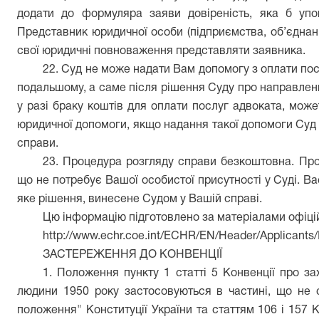
додати до формуляра заяви довіреність, яка б упо
Представник юридичної особи (підприємства, об’єднання
свої юридичні повноваження представляти заявника.
22. Суд не може надати Вам допомогу з оплати пос
подальшому, а саме після рішення Суду про направлен
у разі браку коштів для оплати послуг адвоката, мож
юридичної допомоги, якщо надання такої допомоги Суд
справи.
23. Процедура розгляду справи безкоштовна. Пр
що не потребує Вашої особистої присутності у Суді. В
яке рішення, винесене Судом у Вашій справі.
Цю інформацію підготовлено за матеріалами офіцій
http://www.echr.coe.int/ECHR/EN/Header/Applicants/
ЗАСТЕРЕЖЕННЯ ДО КОНВЕНЦІЇ
1. Положення пункту 1 статті 5 Конвенції про з
людини 1950 року застосовуються в частині, що не с
положення" Конституції України та статтям 106 і 157