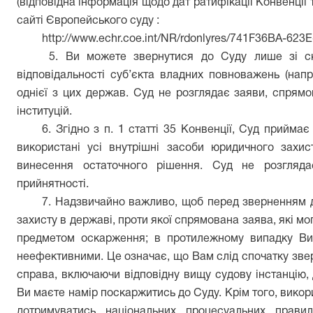
(відповідна інформація щодо дат ратифікації Конвенції 
сайті Європейського суду :
http://www.echr.coe.int/NR/rdonlyres/741F36BA-62
5. Ви можете звернутися до Суду лише зі ск
відповідальності суб’єкта владних повноважень (напр
однієї з цих держав. Суд не розглядає заяви, спрям
інституцій.
6. Згідно з п. 1 статті 35 Конвенції, Суд прийма
використані усі внутрішні засоби юридичного захис
винесення остаточного рішення. Суд не розгляд
прийнятності.
7. Надзвичайно важливо, щоб перед зверненням д
захисту в державі, проти якої спрямована заява, які м
предметом оскарження; в протилежному випадку Ви 
неефективними. Це означає, що Вам слід спочатку звер
справа, включаючи відповідну вищу судову інстанцію,
Ви маєте намір поскаржитись до Суду. Крім того, викор
дотримуватись національних процесуальних прави