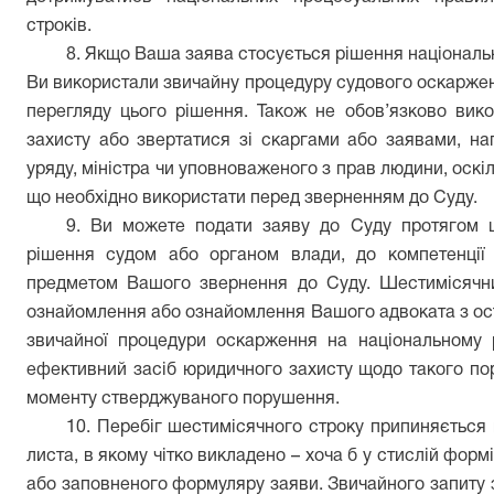
строків.
8. Якщо Ваша заява стосується рішення національно
Ви використали звичайну процедуру судового оскаржен
перегляду цього рішення. Також не обов’язково вик
захисту або звертатися зі скаргами або заявами, на
уряду, міністра чи уповноваженого з прав людини, оскі
що необхідно використати перед зверненням до Суду.
9. Ви можете подати заяву до Суду протягом ш
рішення судом або органом влади, до компетенції
предметом Вашого звернення до Суду. Шестимісячни
ознайомлення або ознайомлення Вашого адвоката з ос
звичайної процедури оскарження на національному 
ефективний засіб юридичного захисту щодо такого пор
моменту стверджуваного порушення.
10. Перебіг шестимісячного строку припиняється
листа, в якому чітко викладено – хоча б у стислій форм
або заповненого формуляру заяви. Звичайного запиту 