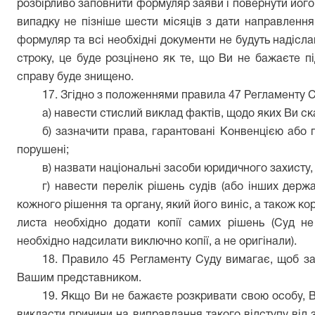
розбірливо заповнити формуляр заяви і повернути його 
випадку не пізніше шести місяців з дати направленн
формуляр та всі необхідні документи не будуть надісла
строку, це буде розцінено як те, що Ви не бажаєте пі
справу буде знищено.
17. Згідно з положеннями правила 47 Регламенту Су
а) навести стислий виклад фактів, щодо яких Ви ск
б) зазначити права, гарантовані Конвенцією або п
порушені;
в) назвати національні засоби юридичного захисту
г) навести перелік рішень судів (або інших держа
кожного рішення та органу, який його виніс, а також ко
листа необхідно додати копії самих рішень (Суд не
необхідно надсилати виключно копії, а не оригінали).
18. Правило 45 Регламенту Суду вимагає, щоб за
Вашим представником.
19. Якщо Ви не бажаєте розкривати свою особу, В