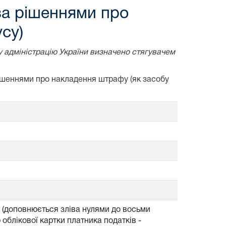
за рішеннями про
су)
у адміністрацію України визначено стягувачем
рішеннями про накладення штрафу (як засобу
б (доповнюється зліва нулями до восьми
облікової картки платника податків -