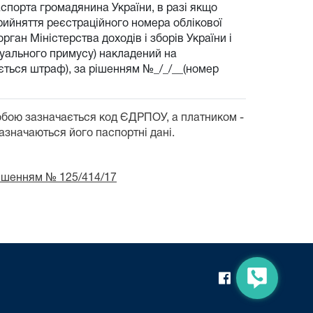
аспорта громадянина України, в разі якщо
прийняття реєстраційного номера облікової
рган Міністерства доходів і зборів України і
есуального примусу) накладений на
гується штраф), за рішенням №_/_/__(номер
обою зазначається код ЄДРПОУ, а платником -
зазначаються його паспортні дані.
рішенням № 125/414/17