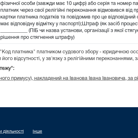
фізичної особи (завжди має 10 цифр) або серія та номер п
платник через свої релігійні переконання відмовився від 
картки платника податків та повідомив про це відповідний о
має відповідну відмітку у паспорті);Штраф (як засіб проц
___________ (ПІБ чи назва установи, організації з якої стя
рішення про стягнення штрафу)
 "Код платника" платником судового збору - юридичною ос
 його відсутності, у зв'язку з релігійними переконаннями, 
тежу":
ого примусу), накладений на Іванова Івана Івановича, за 
 діяльності
Інше