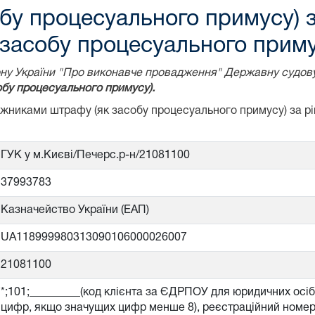
бу процесуального примусу) 
засобу процесуального приму
акону України "Про виконавче провадження" Державну судов
бу процесуального примусу).
божниками штрафу (як засобу процесуального примусу) за 
ГУК у м.Києві/Печерс.р-н/21081100
37993783
Казначейство України (ЕАП)
UA118999980313090106000026007
21081100
*;101;_________(код клієнта за ЄДРПОУ для юридичних осі
цифр, якщо значущих цифр менше 8), реєстраційний номер 