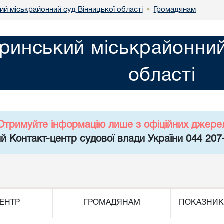
й міськрайонний суд Вінницької області
Громадянам
•
инський міськрайонний 
області
Отримуйте інформацію лише з офіційних джере
й Контакт-центр судової влади України 044 207
ЕНТР
ГРОМАДЯНАМ
ПОКАЗНИК