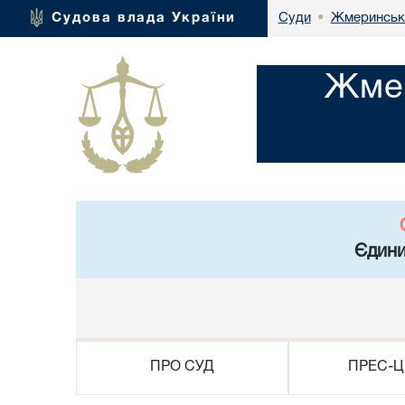
Жмеринськи
Судова влада України
Суди
•
Жмер
Єдини
ПРО СУД
ПРЕС-Ц