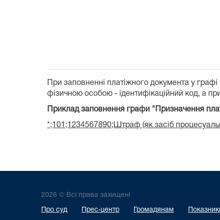
При заповненні платіжного документа у графі
фізичною особою - ідентифікаційний код, а при
Приклад заповнення графи "Призначення пла
*;101;1234567890;Штраф (як засіб процесуальн
2026 © Всі права захищені
Про суд
Прес-центр
Громадянам
Показники