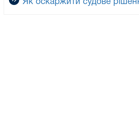
Як оскаржити судове рішенн