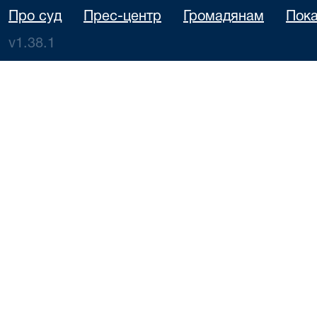
Про суд
Прес-центр
Громадянам
Пока
v1.38.1