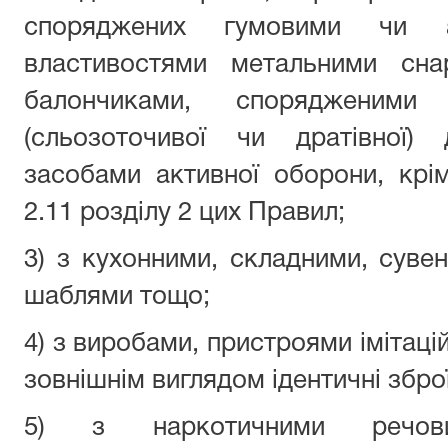
споряджених гумовими чи а
властивостями метальними снар
балончиками, спорядженими 
(сльозоточивої чи дратівної) 
засобами активної оборони, крім
2.11 розділу 2 цих Правил;
3) з кухонними, складними, суве
шаблями тощо;
4) з виробами, пристроями імітацій
зовнішнім виглядом ідентичні збр
5) з наркотичними речовин