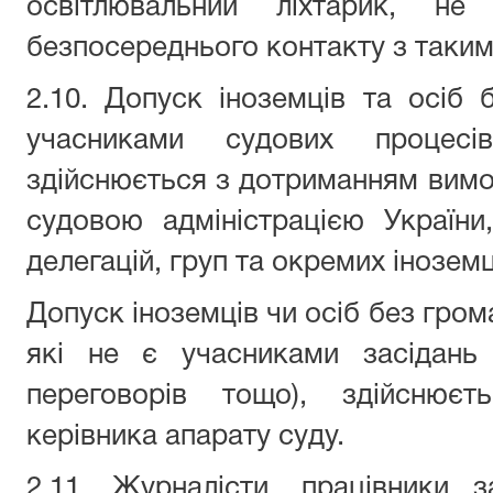
освітлювальний ліхтарик, н
безпосереднього контакту з таки
2.10. Допуск іноземців та осіб 
учасниками судових процес
здійснюється з дотриманням вим
судовою адміністрацією Україн
делегацій, груп та окремих іноземц
Допуск іноземців чи осіб без гром
які не є учасниками засідань 
переговорів тощо), здійснюєт
керівника апарату суду.
2.11. Журналісти, працівники з