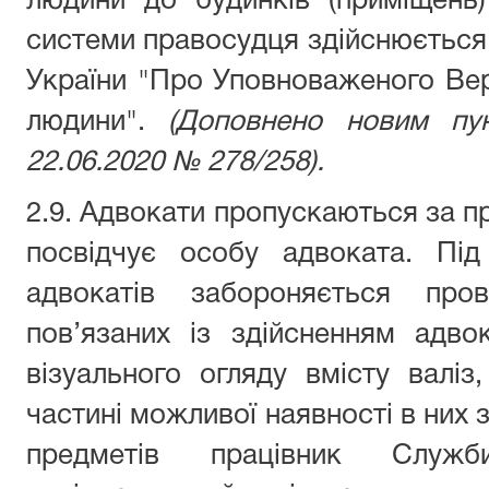
людини до будинків (приміщень)
системи правосудця здійснюється 
України "Про Уповноваженого Вер
людини".
(Доповнено новим пунк
22.06.2020 № 278/258).
2.9. Адвокати пропускаються за п
посвідчує особу адвоката. Під
адвокатів забороняється пров
пов’язаних із здійсненням адвок
візуального огляду вмісту валі
частині можливої наявності в них
предметів працівник Служ