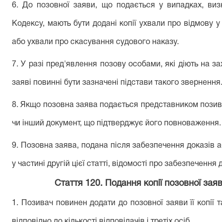
6. До позовної заяви, що подається у випадках, виз
Кодексу, мають бути додані копії ухвали про відмову у
або ухвали про скасування судового наказу.
7. У разі пред'явлення позову особами, які діють на за
заяві повинні бути зазначені підстави такого звернення
8. Якщо позовна заява подається представником позива
чи інший документ, що підтверджує його повноваження.
9. Позовна заява, подана після забезпечення доказів а
у частині другій цієї статті, відомості про забезпечення 
Стаття 120. Подання копії позовної заяв
1. Позивач повинен додати до позовної заяви її копії т
відповідно до кількості відповідачів і третіх осіб.