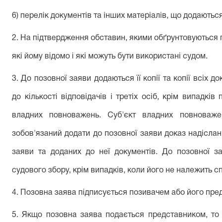
6) перелік документів та інших матеріалів, що додаються
2. На підтвердження обставин, якими обґрунтовуються п
які йому відомо і які можуть бути використані судом.
3. До позовної заяви додаються її копії та копії всіх д
до кількості відповідачів і третіх осіб, крім випадкі
владних повноважень. Суб'єкт владних повноваже
зобов'язаний додати до позовної заяви доказ надісланн
заяви та доданих до неї документів. До позовної з
судового збору, крім випадків, коли його не належить с
4. Позовна заява підписується позивачем або його пред
5. Якщо позовна заява подається представником, то 