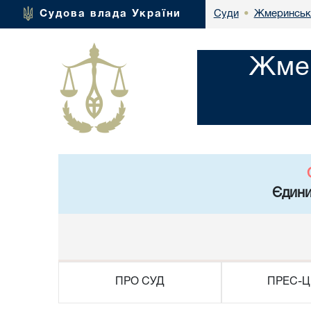
Жмеринськи
Судова влада України
Суди
•
Жмер
Єдини
ПРО СУД
ПРЕС-Ц