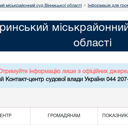
й міськрайонний суд Вінницької області
Інформація для гр
•
инський міськрайонний 
області
Отримуйте інформацію лише з офіційних джере
й Контакт-центр судової влади України 044 207
ЕНТР
ГРОМАДЯНАМ
ПОКАЗНИК