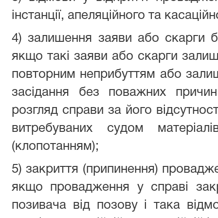
інстанції, апеляційного та касацій
4) залишення заяви або скарги бе
якщо такі заяви або скарги залише
повторним неприбуттям або зали
засідання без поважних причи
розгляд справи за його відсутнос
витребуваних судом матеріал
(клопотанням);
5) закриття (припинення) провадже
якщо провадження у справі зак
позивача від позову і така відм