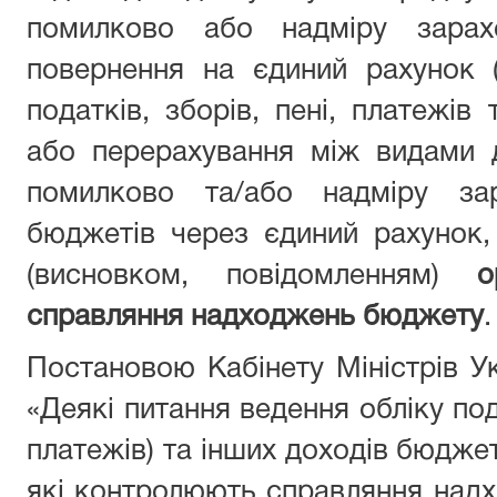
помилково або надміру зара
повернення на єдиний рахунок (
податків, зборів, пені, платежів
або перерахування між видами д
помилково та/або надміру зар
бюджетів через єдиний рахунок
(висновком, повідомленням)
о
справляння надходжень бюджету
.
Постановою Кабінету Міністрів Ук
«Деякі питання ведення обліку под
платежів) та інших доходів бюдже
які контролюють справляння над