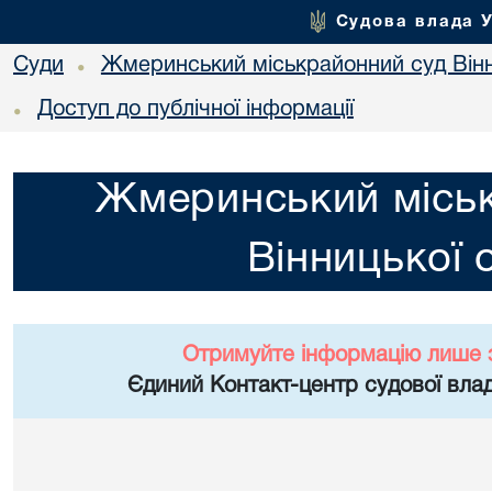
Судова влада 
Суди
Жмеринський міськрайонний суд Вінн
•
Доступ до публічної інформації
•
Жмеринський місь
Вінницької 
Отримуйте інформацію лише 
Єдиний Контакт-центр судової влад