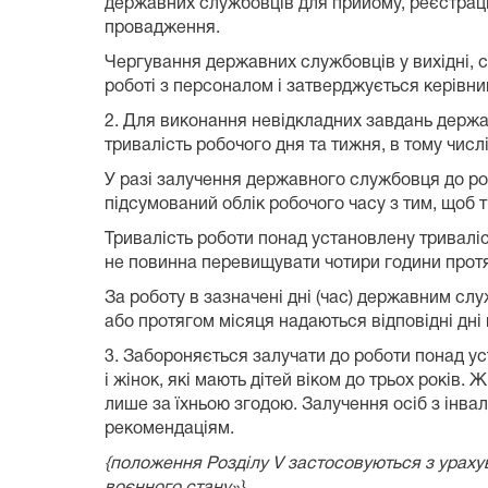
державних службовців для прийому, реєстрації
провадження.
Чергування державних службовців у вихідні, с
роботі з персоналом і затверджується керівни
2. Для виконання невідкладних завдань держа
тривалість робочого дня та тижня, в тому числі
У разі залучення державного службовця до ро
підсумований облік робочого часу з тим, щоб 
Тривалість роботи понад установлену триваліст
не повинна перевищувати чотири години протяго
За роботу в зазначені дні (час) державним с
або протягом місяця надаються відповідні дні
3. Забороняється залучати до роботи понад уста
і жінок, які мають дітей віком до трьох років. 
лише за їхньою згодою. Залучення осіб з інва
рекомендаціям.
{положення Розділу
V застосовуються з ураху
воєнного стану»}