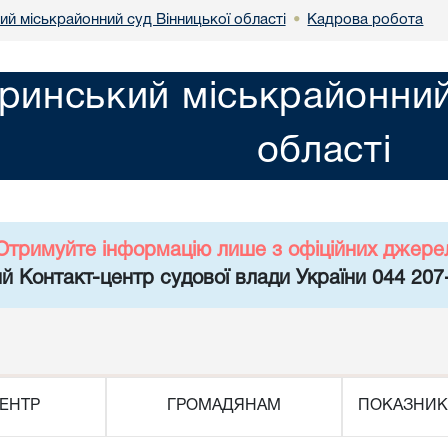
й міськрайонний суд Вінницької області
Кадрова робота
•
инський міськрайонний 
області
Отримуйте інформацію лише з офіційних джере
й Контакт-центр судової влади України 044 207
ЕНТР
ГРОМАДЯНАМ
ПОКАЗНИК