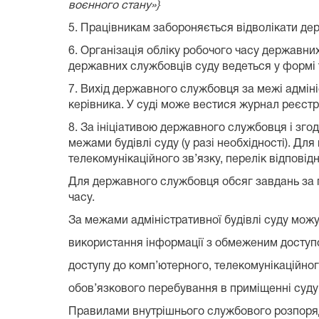
воєнного стану»}
5. Працівникам забороняється відволікати де
6. Організація обліку робочого часу державни
державних службовців суду ведеться у формі т
7. Вихід державного службовця за межі адміні
керівника. У суді може вестися журнал реєстр
8. За ініціативою державного службовця і зг
межами будівлі суду (у разі необхідності). Д
телекомунікаційного зв’язку, перелік відповід
Для державного службовця обсяг завдань за п
часу.
За межами адміністративної будівлі суду можу
використання інформації з обмеженим доступ
доступу до комп’ютерного, телекомунікаційно
обов’язкового перебування в приміщенні суду 
Правилами внутрішнього службового розпоря