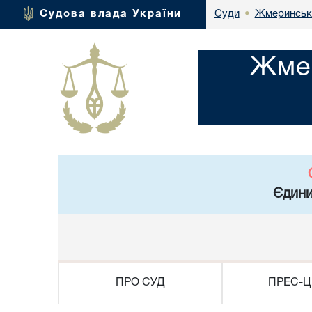
Жмеринськи
Судова влада України
Суди
•
Жмер
Єдини
ПРО СУД
ПРЕС-Ц