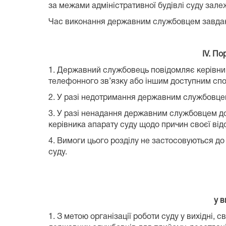
за межами адміністративної будівлі суду залеж
Час виконання державним службовцем завдань 
ІV. П
1. Державний службовець повідомляє керівника
телефонного зв’язку або іншим доступним сп
2. У разі недотримання державним службовцем 
3. У разі ненадання державним службовцем док
керівника апарату суду щодо причин своєї відс
4. Вимоги цього розділу не застосовуються д
суду.
у в
1. З метою організації роботи суду у вихідні, 