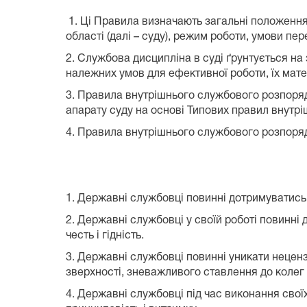
1. Ці Правила визначають загальні положенн
області (далі – суду), режим роботи, умови п
2. Службова дисципліна в суді ґрунтується н
належних умов для ефективної роботи, їх мате
3. Правила внутрішнього службового розпоря
апарату суду на основі Типових правил внутр
4. Правила внутрішнього службового розпорядк
1. Державні службовці повинні дотримуватись 
2. Державні службовці у своїй роботі повинні
честь і гідність.
3. Державні службовці повинні уникати неценз
зверхності, зневажливого ставлення до колег 
4. Державні службовці під час виконання свої