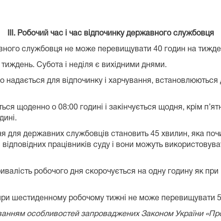
ІІІ. Робочий час і час відпочинку державного службовця
авного службовця не може перевищувати 40 годин на тижде
 тиждень. Субота і неділя є вихідними днями.
, що надається для відпочинку і харчування, встановлюють
я щоденно о 08:00 годині і закінчується щодня, крім п’ятни
дині.
я для державних службовців становить 45 хвилин, яка почин
відповідних працівників суду і вони можуть використовуват
ривалість робочого дня скорочується на одну годину як при
 при шестиденному робочому тижні не може перевищувати 5
ванням особливостей запроваджених Законом України «Про