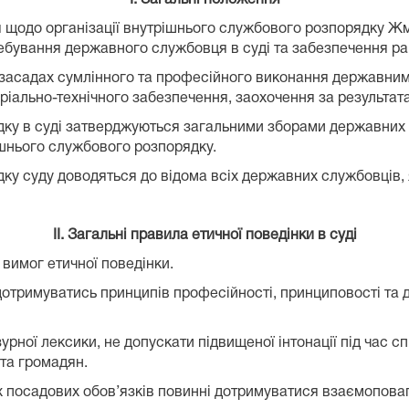
я щодо організації внутрішнього службового розпорядку Ж
еребування державного службовця в суді та забезпечення р
а засадах сумлінного та професійного виконання державним
ріально-технічного забезпечення, заохочення за результат
дку в суді затверджуються загальними зборами державних 
ішнього службового розпорядку.
у суду доводяться до відома всіх державних службовців, як
ІІ. Загальні правила етичної поведінки в суді
вимог етичної поведінки.
 дотримуватись принципів професійності, принциповості та
урної лексики, не допускати підвищеної інтонації під час 
та громадян.
х посадових обов’язків повинні дотримуватися взаємоповаг