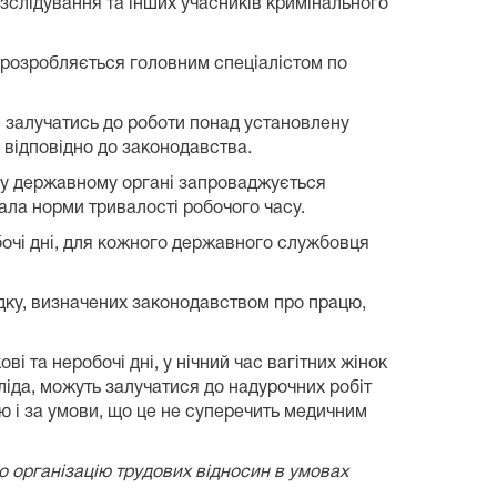
зслідування та інших учасників кримінального
й розробляється головним спеціалістом по
 залучатись до роботи понад установлену
ту відповідно до законодавства.
, у державному органі запроваджується
ала норми тривалості робочого часу.
обочі дні, для кожного державного службовця
ядку, визначених законодавством про працю,
і та неробочі дні, у нічний час вагітних жінок
валіда, можуть залучатися до надурочних робіт
ю і за умови, що це не суперечить медичним
 організацію трудових відносин в умовах