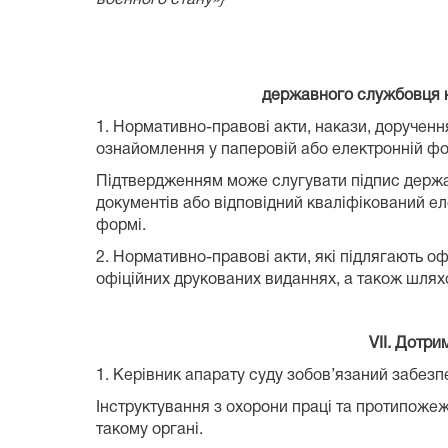
державного службовця н
1. Нормативно-правові акти, накази, доручен
ознайомлення у паперовій або електронній фо
Підтвердженням може слугувати підпис державн
документів або відповідний кваліфікований е
формі.
2. Нормативно-правові акти, які підлягають 
офіційних друкованих виданнях, а також шляхо
VІІ. Дотри
1. Керівник апарату суду зобов’язаний забезпе
Інструктування з охорони праці та протипожеж
такому органі.