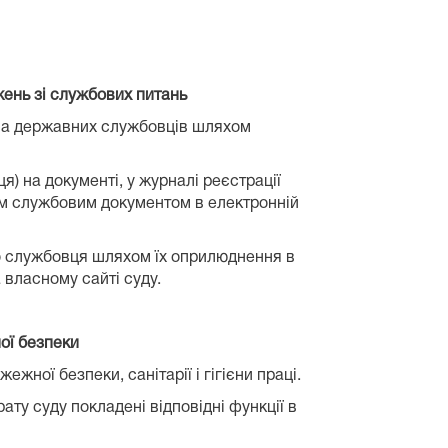
ень зі службових питань
ома державних службовців шляхом
) на документі, у журналі реєстрації
им службовим документом в електронній
го службовця шляхом їх оприлюднення в
 власному сайті суду.
ної безпеки
жної безпеки, санітарії і гігієни праці.
ту суду покладені відповідні функції в