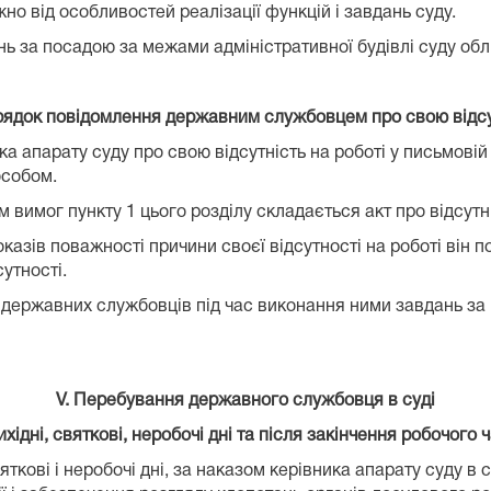
но від особливостей реалізації функцій і завдань суду.
за посадою за межами адміністративної будівлі суду облі
орядок повідомлення державним службовцем про свою відсу
 апарату суду про свою відсутність на роботі у письмовій
особом.
вимог пункту 1 цього розділу складається акт про відсутн
азів поважності причини своєї відсутності на роботі він п
утності.
о державних службовців під час виконання ними завдань за
V. Перебування державного службовця в суді
ихідні, святкові, неробочі дні та після закінчення робочого 
святкові і неробочі дні, за наказом керівника апарату суду