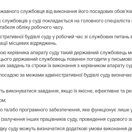
ржавного службовця від виконання його посадових обов’язк
х службовців у суді покладається на головного спеціаліста 
абеля обліку робочого часу.
стративної будівлі суду у робочий час зі службових питань
ації місцевих відряджень.
одою керівника апарату суду такий державний службовець 
ля цього державний службовець повинен погодити у письмов
них завдань та строки їх виконання з керівником апарату су
осадою за межами адміністративної будівлі суду визначає
ть виконуватися завдання, якщо їх якісне, ефективне та р
ом;
го та/або програмного забезпечення, яке функціонує лише 
(залучення інших працівників суду, проведення судового за
дку суду можуть визначатися додаткові умови виконання 