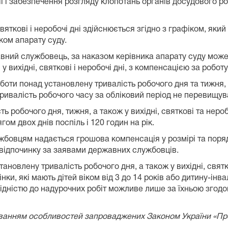
 і забезпечення розгляду клопотань органів досудового ро
вяткові і неробочі дні здійснюється згідно з графіком, яки
ком апарату суду.
вний службовець, за наказом керівника апарату суду може
 у вихідні, святкові і неробочі дні, з компенсацією за робо
боти понад установлену тривалість робочого дня та тижня
тривалість робочого часу за обліковий період не перевищув
ь робочого дня, тижня, а також у вихідні, святкові та нер
м двох днів поспіль і 120 годин на рік.
лужбовцям надається грошова компенсація у розмірі та пор
 відпочинку за заявами державних службовців.
новлену тривалість робочого дня, а також у вихідні, святков
Жінки, які мають дітей віком від 3 до 14 років або дитину-ін
лідністю до надурочних робіт можливе лише за їхньою згодо
ванням особливостей запроваджених Законом України «Про