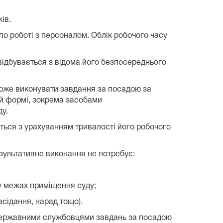
ів.
по роботі з персоналом. Облік робочого часу
 відбувається з відома його безпосереднього
може виконувати завдання за посадою за
ій формі, зокрема засобами
ду.
ться з урахуванням тривалості його робочого
езультативне виконання не потребує:
у межах приміщення суду;
сідання, нарад тощо).
державними службовцями завдань за посадою