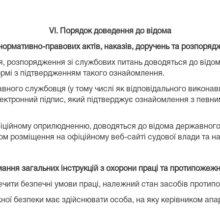
VІ. Порядок доведення до відома
ормативно-правових актів, наказів, доручень та розпорядж
ня, розпорядження зі службових питань доводяться до від
рмі з підтвердженням такого ознайомлення.
ого службовця (у тому числі як відповідального виконавця
лектронний підпис, який підтверджує ознайомлення з певн
офіційному оприлюдненню, доводяться до відома державно
м розміщення на офіційному веб-сайті судової влади та на
мання загальних інструкцій з охорони праці та протипожеж
чити безпечні умови праці, належний стан засобів протипоже
ної безпеки має здійснювати особа, на яку керівником апара