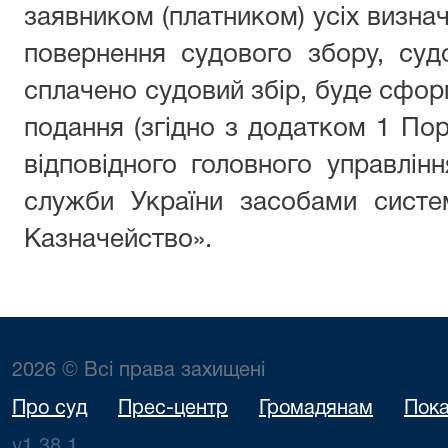
заявником (платником) усіх визн
повернення судового збору, суд
сплачено судовий збір, буде сфор
подання (згідно з додатком 1 Пор
відповідного головного управлін
служби України засобами систе
Казначейство».
2026 © Всі права захищені
Про суд
Прес-центр
Громадянам
Пока
v1.38.1