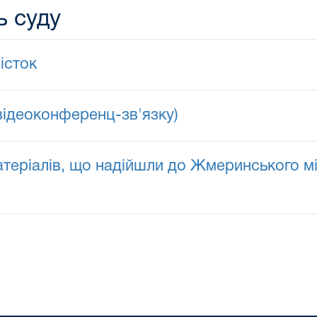
ь суду
істок
відеоконференц-зв'язку)
матеріалів, що надійшли до Жмеринського м