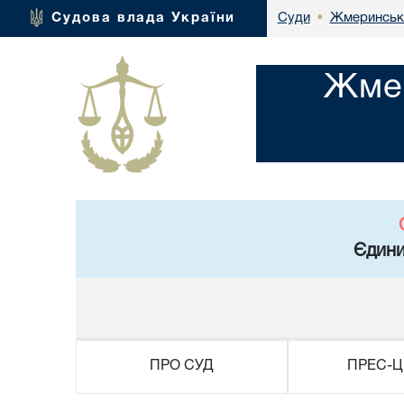
Жмеринськи
Судова влада України
Суди
•
Жмер
Єдини
ПРО СУД
ПРЕС-Ц