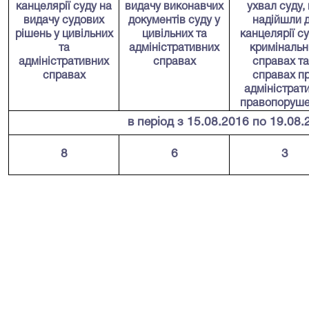
канцелярії суду на
видачу виконавчих
ухвал суду
,
видачу судових
документів суду у
надійшли
рішень у цивільних
цивільних та
канцелярії су
та
адміністративних
кримінальн
адміністративних
справах
справах та
справах
справах п
адміністрати
правопоруш
в період з 15.08.2016 по 19.08.
8
6
3