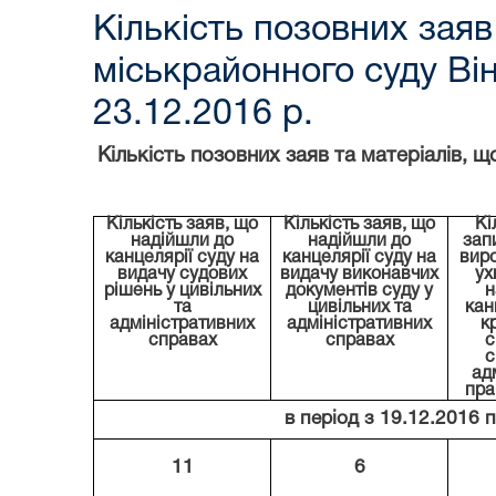
Кількість позовних зая
міськрайонного суду Він
23.12.2016 р.
Кількість позовних заяв та матеріалів, щ
Кількість заяв
, що
Кількість заяв
, що
Кі
надійшли
до
надійшли
до
зап
канцелярії суду на
канцелярії суду на
виро
видачу судових
видачу виконавчих
ух
рішень у цивільних
документів суду у
н
та
цивільних та
кан
адміністративних
адміністративних
к
справах
справах
с
с
ад
пра
в період з 19.12.2016 
11
6