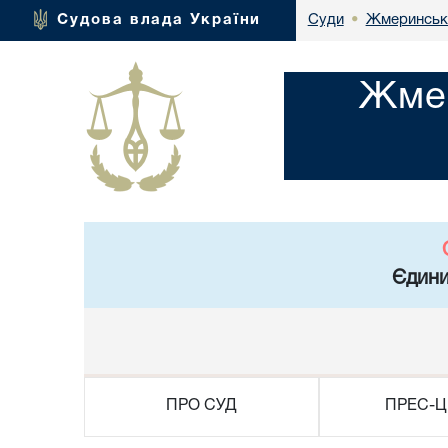
Жмеринськи
Судова влада України
Суди
•
Жмер
Єдини
ПРО СУД
ПРЕС-Ц