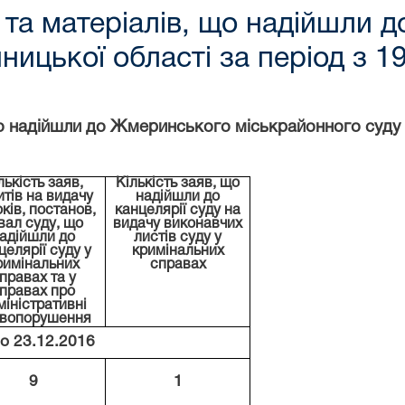
в та матеріалів, що надійшли
ницької області за період з 19
о надійшли до Жмеринського міськрайонного суду за
лькість заяв,
Кількість заяв
, що
итів на видачу
надійшли
до
ків, постанов,
канцелярії суду на
вал суду
, що
видачу виконавчих
адійшли
до
листів суду у
целярії суду у
кримінальних
римінальних
справах
правах та у
правах про
міністративні
вопорушення
по 23.12.2016
9
1