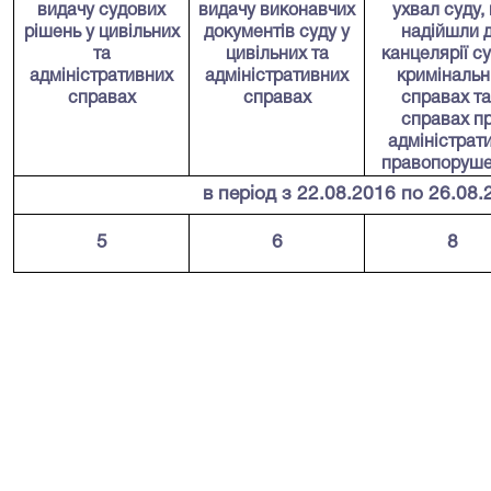
видачу судових
видачу виконавчих
ухвал суду
,
рішень у цивільних
документів суду у
надійшли
та
цивільних та
канцелярії су
адміністративних
адміністративних
кримінальн
справах
справах
справах та
справах п
адміністрати
правопоруш
в період з 22.08.2016 по 26.08.
5
6
8