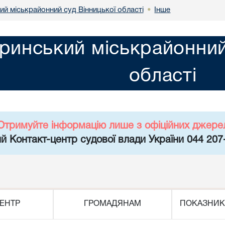
й міськрайонний суд Вінницької області
Інше
•
инський міськрайонний 
області
Отримуйте інформацію лише з офіційних джере
й Контакт-центр судової влади України 044 207
ЕНТР
ГРОМАДЯНАМ
ПОКАЗНИК