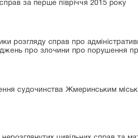
 справ за перше півріччя 2015 року
ики розгляду справ про адміністрати
джень про злочини про порушення пр
нення судочинства Жмеринським місь
 нерозглянутих цивільних справ та мат