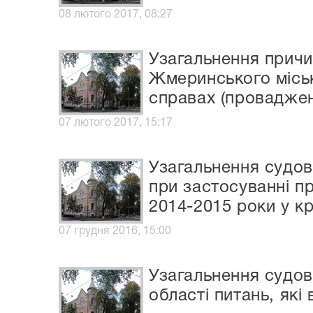
08 лютого 2017, 08:27
Узагальнення причи
Жмеринського міськ
справах (проваджен
07 лютого 2017, 15:17
Узагальнення судов
при застосуванні п
2014-2015 роки у к
07 грудня 2016, 15:00
Узагальнення судов
області питань, які