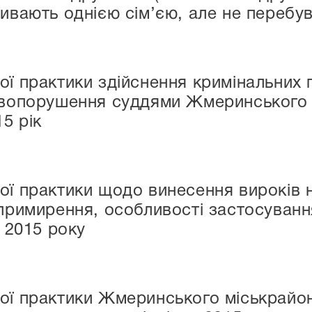
живають однією сім’єю, але не перебу
ої практики здійснення кримінальних
равопорушення суддями Жмеринського
15 рік
ої практики щодо винесення вироків н
 примирення, особливості застосуван
в 2015 року
ої практики Жмеринського міськрайо