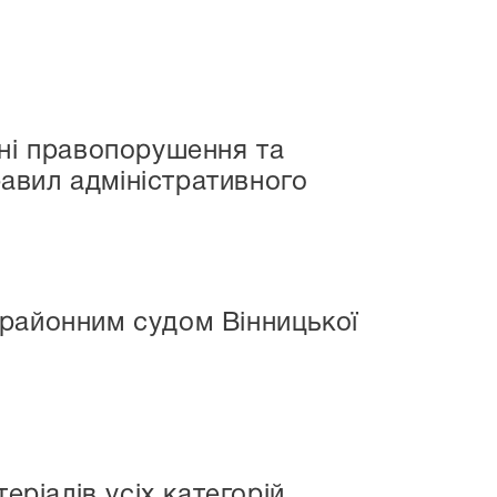
вні правопорушення та
авил адміністративного
крайонним судом Вінницької
еріалів усіх категорій