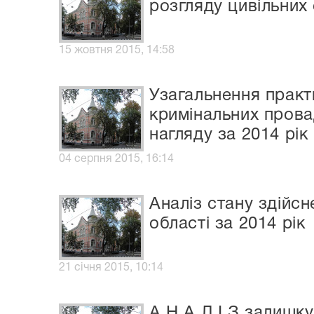
розгляду цивільних
15 жовтня 2015, 14:58
Узагальнення практ
кримінальних прова
нагляду за 2014 рік
04 серпня 2015, 16:14
Аналіз стану здійс
області за 2014 рік
21 січня 2015, 10:14
А Н А Л І З залишку