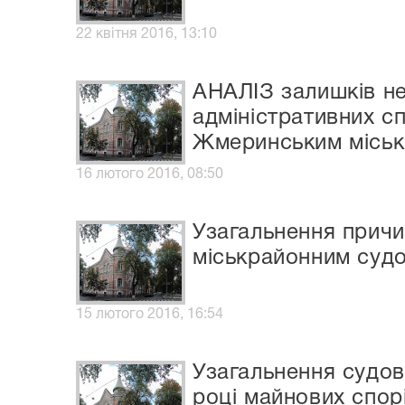
22 квітня 2016, 13:10
АНАЛІЗ залишків не
адміністративних с
Жмеринським міськр
16 лютого 2016, 08:50
Узагальнення причи
міськрайонним судо
15 лютого 2016, 16:54
Узагальнення судов
році майнових спор