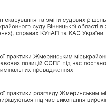
н скасування та зміни судових рішен
районного суду Вінницької області в 
нях), справах КУпАП та КАС України.
ої практики Жмеринським міськрайонн
равових позицій ЄСПЛ під час постан
римінальних провадженнях
ої практики розгляду Жмеринським м
 вирішуються під час виконання вирокі