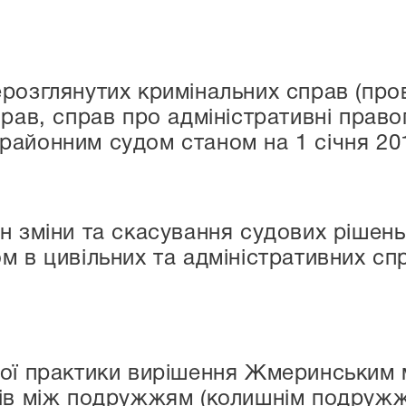
розглянутих кримінальних справ (пров
прав, справ про адміністративні право
айонним судом станом на 1 січня 20
н зміни та скасування судових рішен
м в цивільних та адміністративних сп
ої практики вирішення Жмеринським 
ів між подружжям (колишнім подружж