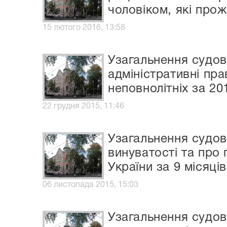
чоловіком, які про
15 лютого 2016, 13:58
Узагальнення судов
адміністративні п
неповнолітніх за 20
22 грудня 2015, 11:46
Узагальнення судов
винуватості та про
України за 9 місяці
06 листопада 2015, 15:03
Узагальнення судов