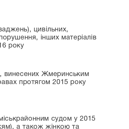
аджень), цивільних,
порушення, інших матеріалів
16 року
ь, винесених Жмеринським
равах протягом 2015 року
міськрайонним судом у 2015
ям), а також жінкою та