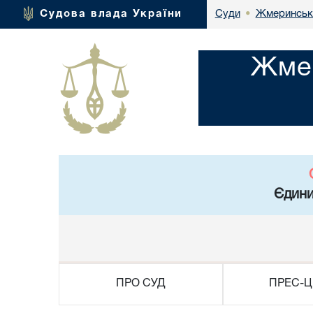
Жмеринськи
Судова влада України
Суди
•
Жмер
Єдини
ПРО СУД
ПРЕС-Ц