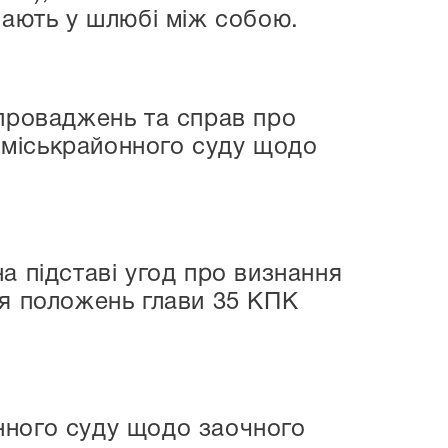
вають у шлюбі між собою.
 проваджень та справ про
 міськрайонного суду щодо
а підставі угод про визнання
ня положень глави 35 КПК
нного суду щодо заочного