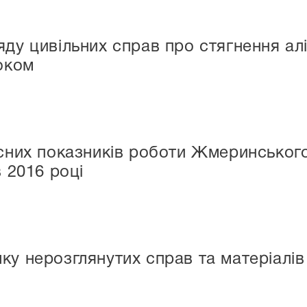
ду цивільних справ про стягнення алі
роком
існих показників роботи Жмеринськог
в 2016 році
у нерозглянутих справ та матеріалів 