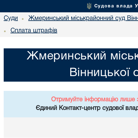
Судова влада 
Суди
Жмеринський міськрайонний суд Вінн
•
Сплата штрафів
•
Жмеринський місь
Вінницької 
Отримуйте інформацію лише 
Єдиний Контакт-центр судової влад