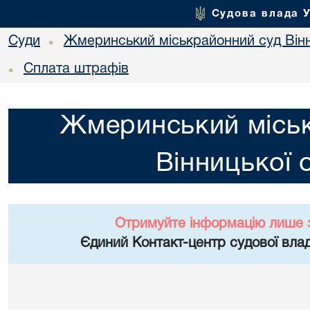
Судова влада 
Суди
Жмеринський міськрайонний суд Вінн
•
Сплата штрафів
•
Жмеринський місь
Вінницької 
Отримуйте інформацію лише 
Єдиний Контакт-центр судової влад