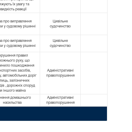
ижують їх увагу та
видкість реакції
ва про виправлення
Цивільне
и у судовому рішенні
судочинство
ва про виправлення
Цивільне
и у судовому рішенні
судочинство
орушення правил
рожнього руху, що
чинило пошкодження
нспортних засобів,
Адміністративні
, автомобільних доріг
правопорушення
улиць, залізничних
дів , дорожніх споруд
чи іншого майна
нення домашнього
Адміністративні
насильства
правопорушення