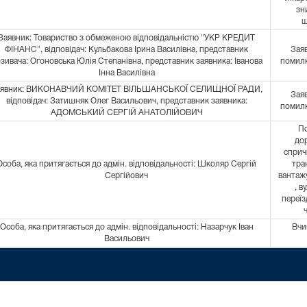
зн
ш
Заявник: Товариство з обмеженою відповідальністю "УКР КРЕДИТ
ФІНАНС", відповідач: Кульбакова Ірина Василівна, представник
Зая
зивача: Огоновська Юлія Степанівна, представник заявника: Іванова
помилк
Інна Василівна
аявник: ВИКОНАВЧИЙ КОМІТЕТ ВІЛЬШАНСЬКОЇ СЕЛИЩНОЇ РАДИ,
Зая
відповідач: Затишняк Олег Васильович, представник заявника:
помилк
АДОМСЬКИЙ СЕРГІЙ АНАТОЛІЙОВИЧ
П
до
спри
Особа, яка притягається до адмін. відповідальності: Школяр Сергій
тра
Сергійович
вантажу
, в
переїз
Особа, яка притягається до адмін. відповідальності: Назарчук Іван
Вчи
Васильович