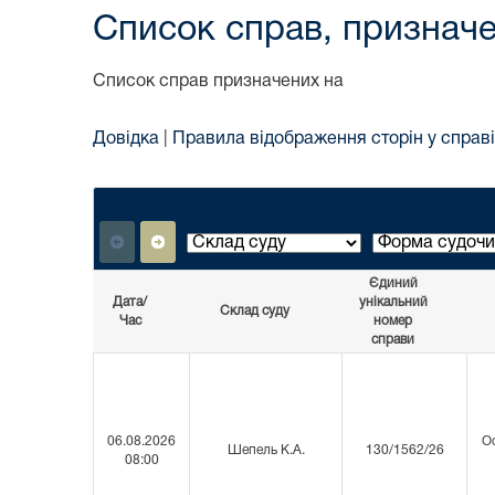
Список справ, призначе
Список справ призначених на
Довідка
|
Правила відображення сторін у справі
Єдиний
Дата/
унікальний
Склад суду
Час
номер
справи
06.08.2026
Ос
Шепель К.А.
130/1562/26
08:00