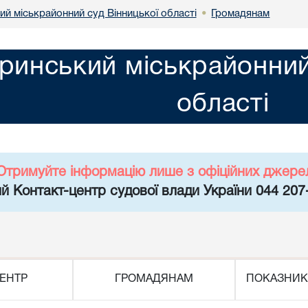
й міськрайонний суд Вінницької області
Громадянам
•
инський міськрайонний 
області
Отримуйте інформацію лише з офіційних джере
й Контакт-центр судової влади України 044 207
ЕНТР
ГРОМАДЯНАМ
ПОКАЗНИК