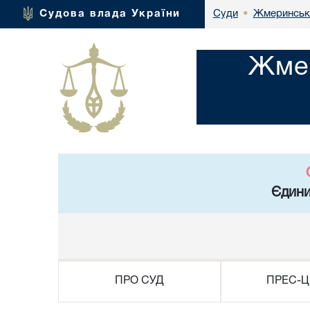
Жмеринськи
Судова влада України
Суди
•
Жмер
Єдини
ПРО СУД
ПРЕС-Ц