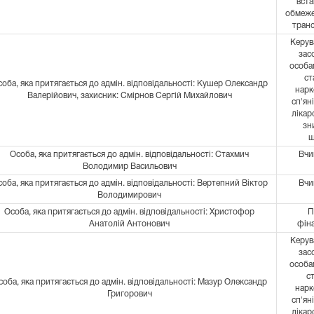
вст
обмеже
тран
Керув
зас
особам
ст
оба, яка притягається до адмін. відповідальності: Кушер Олександр
нарк
Валерійович, захисник: Смірнов Сергій Михайлович
сп'ян
лікар
зн
ш
Особа, яка притягається до адмін. відповідальності: Стахмич
Вчи
Володимир Васильович
оба, яка притягається до адмін. відповідальності: Вертепний Віктор
Вчи
Володимирович
Особа, яка притягається до адмін. відповідальності: Христофор
П
Анатолій Антонович
фін
Керув
зас
особам
с
соба, яка притягається до адмін. відповідальності: Мазур Олександр
нарк
Григорович
сп'ян
лікар