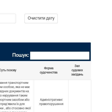
Очистити дату
Пошук:
Зал
Форма
Суть позову
судових
судочинства
засідань
вання транспортним
м особою, яка не має
відних документів на
о керуування таким
портним засобом або
Адміністративні
 пред'явила їх для
правопорушення
ки , або стосовно якої