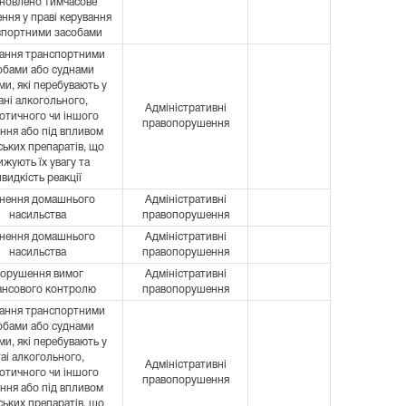
ановлено тимчасове
ння у праві керування
спортними засобами
ання транспортними
обами або суднами
и, які перебувають у
ані алкогольного,
Адміністративні
отичного чи іншого
правопорушення
іння або під впливом
ських препаратів, що
ижують їх увагу та
видкість реакції
нення домашнього
Адміністративні
насильства
правопорушення
нення домашнього
Адміністративні
насильства
правопорушення
орушення вимог
Адміністративні
ансового контролю
правопорушення
ання транспортними
обами або суднами
и, які перебувають у
таі алкогольного,
Адміністративні
отичного чи іншого
правопорушення
іння або під впливом
ських препаратів, що