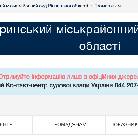
й міськрайонний суд Вінницької області
Громадянам
•
инський міськрайонний 
області
Отримуйте інформацію лише з офіційних джере
й Контакт-центр судової влади України 044 207
ЕНТР
ГРОМАДЯНАМ
ПОКАЗНИК