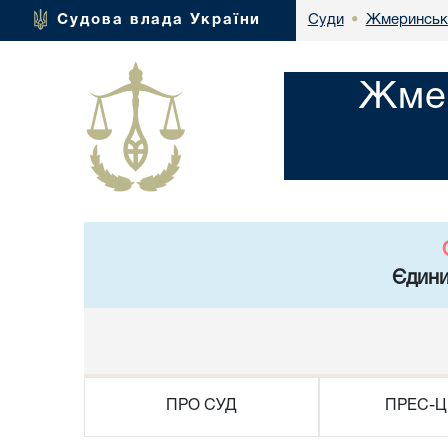
Жмеринськи
Судова влада України
Суди
•
Жмер
Єдини
ПРО СУД
ПРЕС-Ц