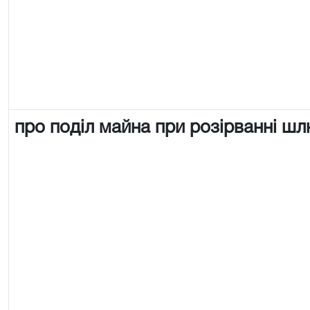
про поділ майна при розірванні ш