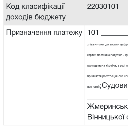
Код класифікації
22030101
доходів бюджету
Призначення платежу
101 _______
зліва нулями до восьми цифр
картки платника податків – ф
громадянина України, в разі я
прийняття реєстраційного номе
;Судови
паспорті)
__________
Жмеринськи
Вінницької 