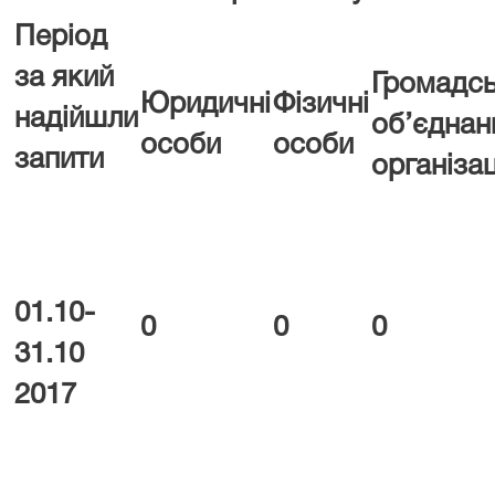
Період
за який
Громадсь
Юридичні
Фізичні
надійшли
об’єднан
особи
особи
запити
організац
01.
10
-
0
0
0
3
1
.
10
2017