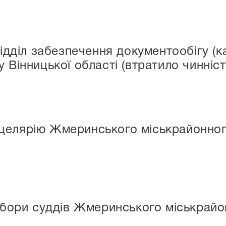
діл забезпечення документообігу (к
 Вінницької області (втратило чинніст
елярію Жмеринського міськрайонного
ри суддів Жмеринського міськрайонн