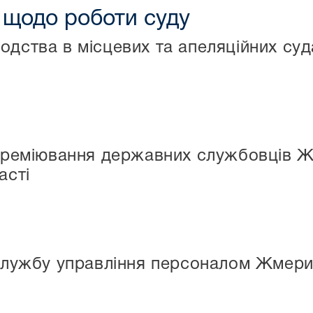
ї щодо роботи суду
одства в місцевих та апеляційних суд
еміювання державних службовців Жм
асті
жбу управління персоналом Жмерин