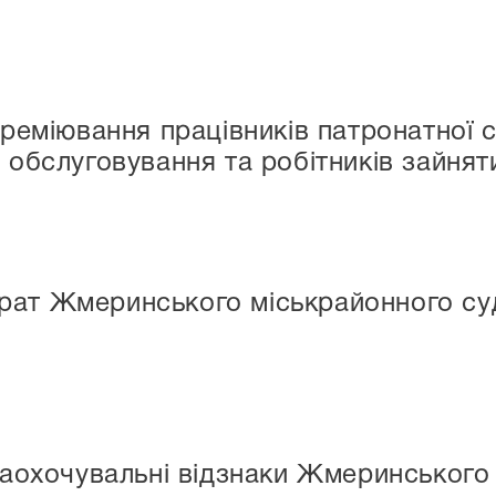
іювання працівників патронатної сл
з обслуговування та робітників зайня
ат Жмеринського міськрайонного суду
хочувальні відзнаки Жмеринського 