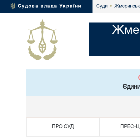
Жмеринськи
Судова влада України
Суди
•
Жмер
Єдини
ПРО СУД
ПРЕС-Ц