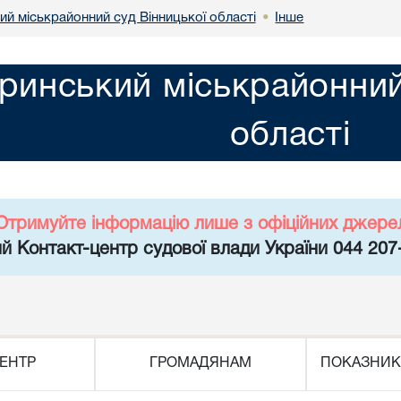
й міськрайонний суд Вінницької області
Інше
•
инський міськрайонний 
області
Отримуйте інформацію лише з офіційних джере
й Контакт-центр судової влади України 044 207
ЕНТР
ГРОМАДЯНАМ
ПОКАЗНИК