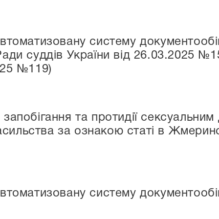
оматизовану систему документообігу 
 Ради суддів України від 26.03.2025 
025 №119)
побігання та протидії сексуальним 
сильства за ознакою статі в Жмерин
оматизовану систему документообігу