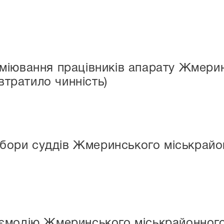
міювання працівників апарату Жмерин
(втратило чинність)
ри суддів Жмеринського міськрайонн
модію Жмеринського міськрайонного с