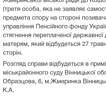
Жмеринської міської ради до Кошо
(третя особа, яка не заявляє само
предмета спору на стороні позива
управління Пенсійного фонду Україн
стягнення переплаченої державної
матерям, який відбудеться 27 трав
сторін.
Розгляд справи відбудеться в при
міськрайонного суду Вінницької обл
Образцова, 6, м.Жмеринка Вінниць
К.А.