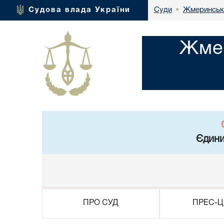
Жмеринськи
Судова влада України
Суди
•
Жмер
Єдини
ПРО СУД
ПРЕС-Ц