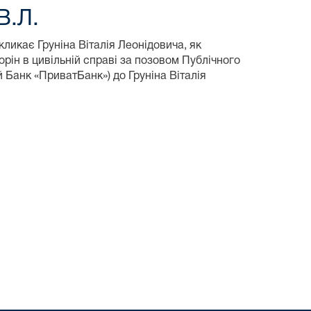
В.Л.
ликає Груніна Віталія Леонідовича, як
орін в цивільній справі за позовом Публічного
Банк «ПриватБанк») до Груніна Віталія