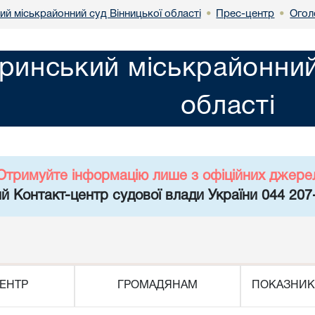
й міськрайонний суд Вінницької області
Прес-центр
Огол
•
•
инський міськрайонний 
області
Отримуйте інформацію лише з офіційних джере
й Контакт-центр судової влади України 044 207
ЕНТР
ГРОМАДЯНАМ
ПОКАЗНИК