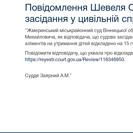
Повідомлення Шевеля О
засідання у цивільній с
"Жмеринський міськрайонний суд Вінницької обл
Михайловича, як відповідача, що судове засід
аліментів на утримання дітей відкладено на 15 
Повідомити відповідачу, що ухвала про відклад
https://reyestr.court.gov.ua/Review/116346950
.
Суддя Заярний А.М."