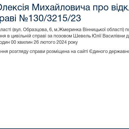
лексія Михайловича про відк
праві №130/3215/23
асті (вул. Образцова, 6, м.Жмеринка Вінницької області) 
ання в цивільній справі за позовом Шевель Юлії Василівни
годин 00 хвилин 26 лютого 2024 року
ення розгляду справи розміщена на сайті Єдиного державн