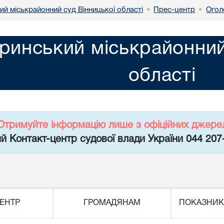
й міськрайонний суд Вінницької області
Прес-центр
Огол
•
•
инський міськрайонний 
області
Отримуйте інформацію лише з офіційних джере
й Контакт-центр судової влади України 044 207
ЕНТР
ГРОМАДЯНАМ
ПОКАЗНИК