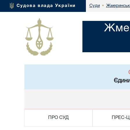
Жмеринськи
Судова влада України
Суди
•
Жмер
Єдини
ПРО СУД
ПРЕС-Ц