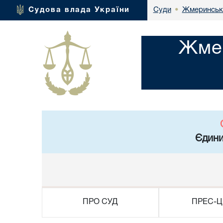
Жмеринськи
Судова влада України
Суди
•
Жмер
Єдини
ПРО СУД
ПРЕС-Ц