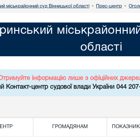
й міськрайонний суд Вінницької області
Прес-центр
Огол
•
•
инський міськрайонний 
області
Отримуйте інформацію лише з офіційних джере
й Контакт-центр судової влади України 044 207
ЕНТР
ГРОМАДЯНАМ
ПОКАЗНИК