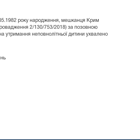
05.1982 року народження, мешканця Крим
провадження 2/130/753/2018) за позовною
на утримання неповнолітньої дитини ухвалено
ень