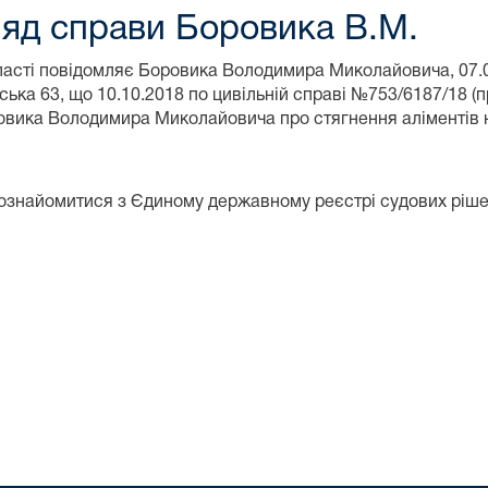
ляд справи Боровика В.М.
ласті повідомляє Боровика Володимира Миколайовича, 07.
ка 63, що 10.10.2018 по цивільній справі №753/6187/18 (
ровика Володимира Миколайовича про стягнення аліментів 
 ознайомитися з Єдиному державному реєстрі судових ріш