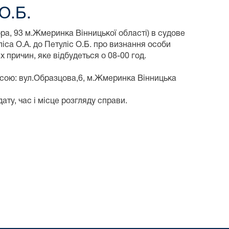
О.Б.
ра, 93 м.Жмеринка Вінницької області) в судове
іса О.А. до Петуліс О.Б. про визнання особи
 причин, яке відбудеться о 08-00 год.
есою: вул.Образцова,6, м.Жмеринка Вінницька
у, час і місце розгляду справи.