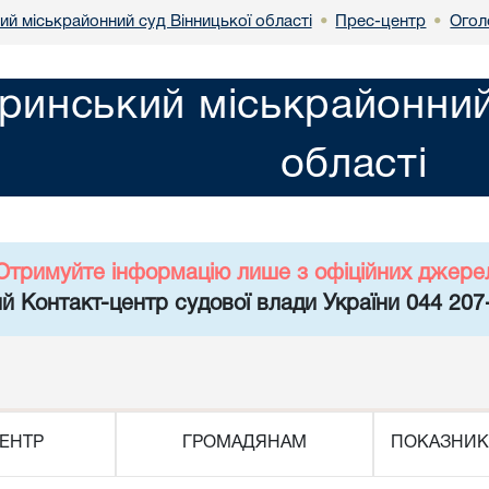
й міськрайонний суд Вінницької області
Прес-центр
Огол
•
•
инський міськрайонний 
області
Отримуйте інформацію лише з офіційних джере
й Контакт-центр судової влади України 044 207
ЕНТР
ГРОМАДЯНАМ
ПОКАЗНИК