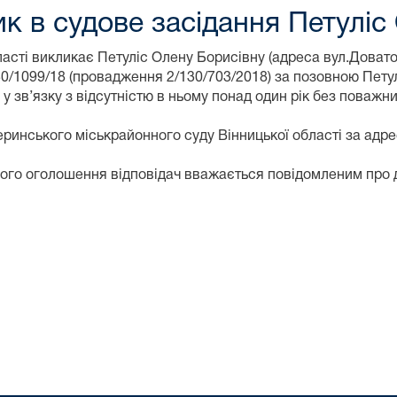
к в судове засідання Петуліс 
сті викликає Петуліс Олену Борисівну (адреса вул.Довато
30/1099/18 (провадження 2/130/703/2018) за позовною Петул
 зв’язку з відсутністю в ньому понад один рік без поважних
ринського міськрайонного суду Вінницької області за адр
го оголошення відповідач вважається повідомленим про дат