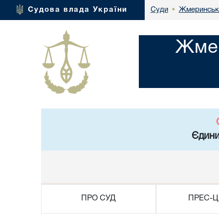
Жмеринськи
Судова влада України
Суди
•
Жмер
Єдини
ПРО СУД
ПРЕС-Ц