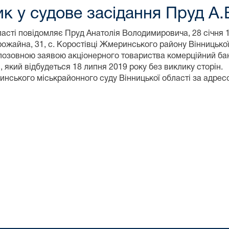
к у судове засідання Пруд А.
асті повідомляє Пруд Анатолія Володимировича, 28 січня 
рожайна, 31, с. Коростівці Жмеринського району Вінницької
 позовною заявою акціонерного товариства комерційний ба
який відбудеться 18 липня 2019 року без виклику сторін.
нського міськрайонного суду Вінницької області за адрес