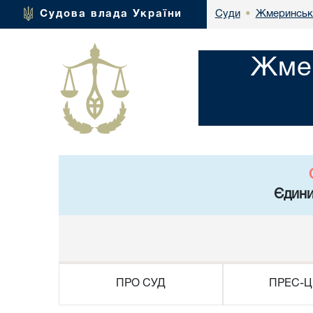
Жмеринськи
Судова влада України
Суди
•
Жмер
Єдини
ПРО СУД
ПРЕС-Ц