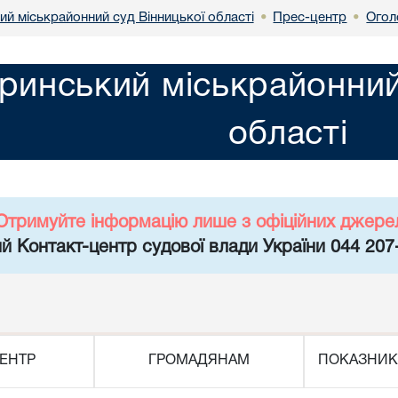
й міськрайонний суд Вінницької області
Прес-центр
Огол
•
•
инський міськрайонний 
області
Отримуйте інформацію лише з офіційних джере
й Контакт-центр судової влади України 044 207
ЕНТР
ГРОМАДЯНАМ
ПОКАЗНИК