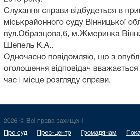
Слухання справи відбудеться в пр
міськрайонного суду Вінницької об
вул.Образцова,6, м.Жмеринка Вінн
Шепель К.А..
Одночасно повідомляю, що з опубл
оголошення відповідач вважається 
час і місце розгляду справи.
2026 © Всі права захищені
Про суд
Прес-центр
Громадянам
Пока