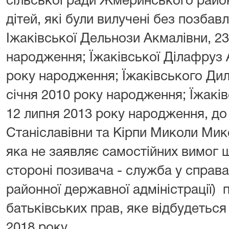
сільської ради Жмеринського район
дітей, які були вилучені без позбав
Іжаківської Дельнози Акмалівни, 23
народження; Їжаківської Ділафруз 
року народження; Їжаківського Ди
січня 2010 року народження; Їжакі
12 липня 2013 року народження, до 
Станіславівни та Кірпи Миколи Мик
яка не заявляє самостійних вимог 
стороні позивача - служба у справ
районної державної адміністрації)
батьківських прав, яке відбудеться
2018 року.