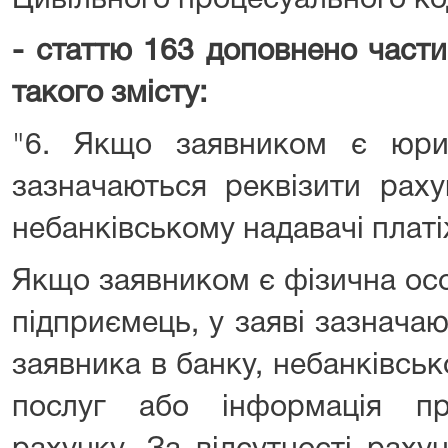
Цивільного процесуального ко
- статтю 163 доповнено част
такого змісту:
"6. Якщо заявником є юри
зазначаються реквізити раху
небанківському надавачі платі
Якщо заявником є фізична осо
підприємець, у заяві зазнача
заявника в банку, небанківсь
послуг або інформація пр