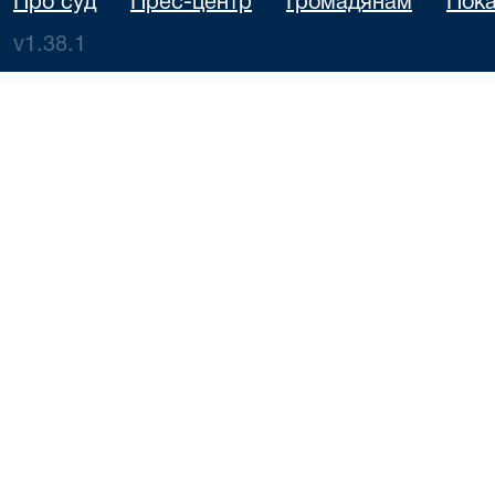
Про суд
Прес-центр
Громадянам
Пока
v1.38.1