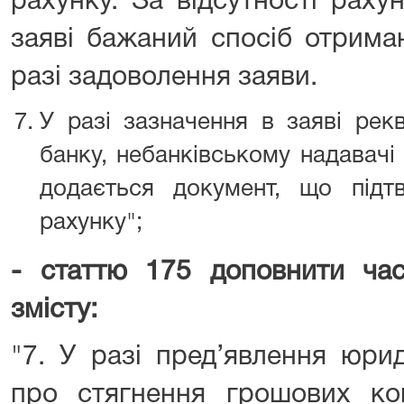
рахунку. За відсутності раху
заяві бажаний спосіб отрима
разі задоволення заяви.
У разі зазначення в заяві рекв
банку, небанківському надавачі
додається документ, що підт
рахунку";
- статтю 175 доповнити ча
змісту:
"7. У разі пред’явлення юр
про стягнення грошових кош