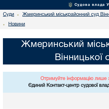
Судова влада 
Суди
Жмеринський міськрайонний суд Вінн
•
Новини
•
Жмеринський місь
Вінницької 
Отримуйте інформацію лише 
Єдиний Контакт-центр судової влад