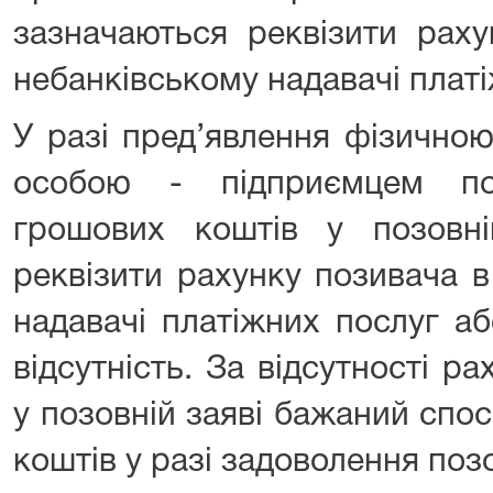
зазначаються реквізити раху
небанківському надавачі платі
У разі пред’явлення фізично
особою - підприємцем по
грошових коштів у позовні
реквізити рахунку позивача в
надавачі платіжних послуг а
відсутність. За відсутності р
у позовній заяві бажаний спо
коштів у разі задоволення поз