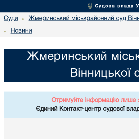
Судова влада 
Суди
Жмеринський міськрайонний суд Вінн
•
Новини
•
Жмеринський місь
Вінницької 
Отримуйте інформацію лише 
Єдиний Контакт-центр судової влад