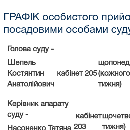
ГРАФІК особистого прий
посадовими особами суд
Голова суду -
Шепель
щопонед
Костянтин
кабінет
205
(
кожного
Анатолійович
тижня)
Керівник апарату
суду -
кабінет
щочетв
203
тижня)
Насоненко
Тетяна